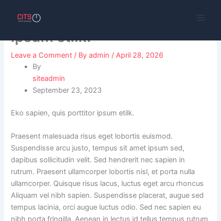
Skip
Eko sapien, quis porttitor
to
content
ipsum etilk.
Leave a Comment
/ By
admin
/
April 28, 2026
By
siteadmin
September 23, 2023
Eko sapien, quis porttitor ipsum etilk.
Praesent malesuada risus eget lobortis euismod.
Suspendisse arcu justo, tempus sit amet ipsum sed,
dapibus sollicitudin velit. Sed hendrerit nec sapien in
rutrum. Praesent ullamcorper lobortis nisl, et porta nulla
ullamcorper. Quisque risus lacus, luctus eget arcu rhoncus
Aliquam vel nibh sapien. Suspendisse placerat, augue sed
tempus lacinia, orci augue luctus odio. Sed nec sapien eu
nibh porta fringilla. Aenean in lectus id tellus tempus rutrum